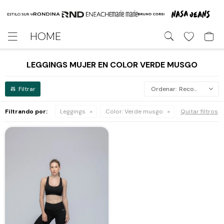
HOME

LEGGINGS MUJER EN COLOR VERDE MUSGO
Recomendados
Filtrando por:
Leggings
Color:
Verde musgo
Quitar filtros