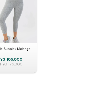
de Supplex Melange.
PYG
105.000
PYG
175.000