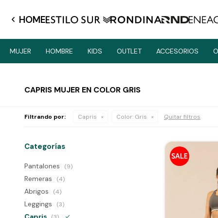
HOME
MUJER
HOMBRE
KIDS
OUTLET
ACCESORIOS
O
CAPRIS MUJER EN COLOR GRIS
Filtrando por:
Capris
Color:
Gris
Quitar filtros
Categorías
Pantalones
(9)
Remeras
(4)
Abrigos
(4)
Leggings
(3)
Capris
(3)