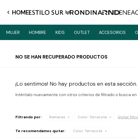
HOME
MUJER
HOMBRE
KIDS
OUTLET
ACCESORIOS
O
NO SE HAN RECUPERADO PRODUCTOS
¡Lo sentimos! No hay productos en esta sección.
Inténtalo nuevamente con otros criterios de filtrado o busca en
Filtrando por:
Remeras
Color:
Terracota
Quitar filtr
Te recomendamos quitar:
Color:
Terracota