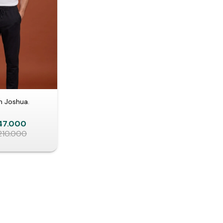
n Joshua.
47.000
210.000