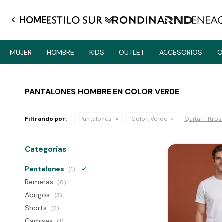
HOME
MUJER
HOMBRE
KIDS
OUTLET
ACCESORIOS
O
PANTALONES HOMBRE EN COLOR VERDE
Filtrando por:
Pantalones
Color:
Verde
Quitar filtros
Categorías
Pantalones
(1)
Remeras
(6)
Abrigos
(3)
Shorts
(2)
Camisas
(1)