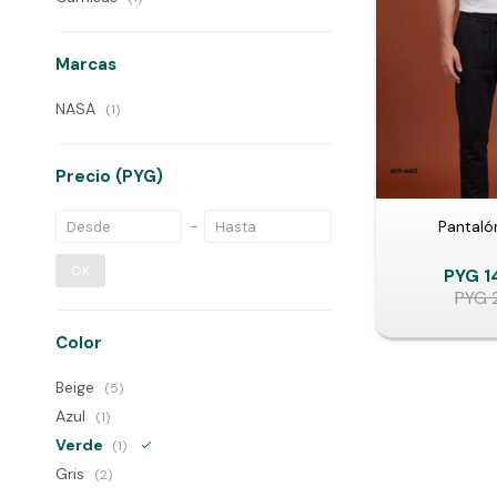
Marcas
NASA
(1)
Precio
(PYG)
Pantaló
OK
PYG
1
PYG
Color
Beige
(5)
Azul
(1)
Verde
(1)
Gris
(2)